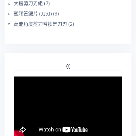
大鐵剪刀刃組
(7)
塑膠管鋸片 (刀刃)
(3)
萬能角度剪刀替換是刀刃
(2)
ㄍ