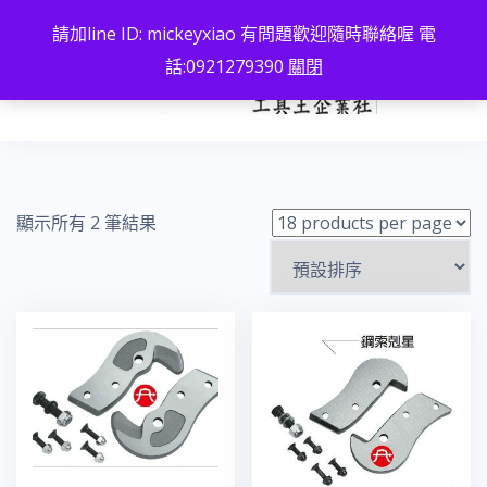
跳
請加line ID: mickeyxiao 有問題歡迎隨時聯絡喔 電
至
話:0921279390
關閉
主
要
內
容
顯示所有 2 筆結果