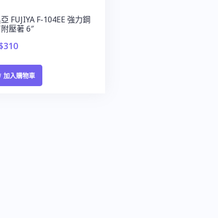
 FUJIYA F-104EE 強力鋼
附壓著 6″
$
310
加入購物車