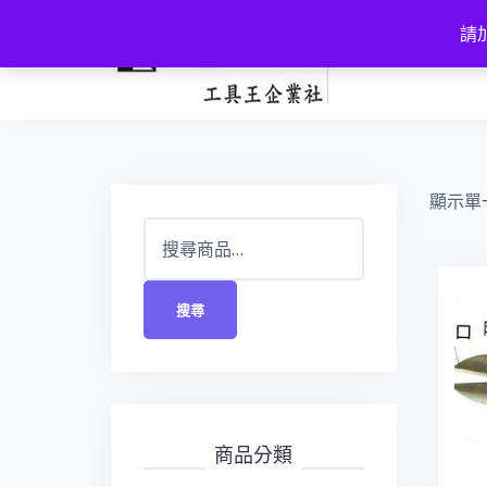
跳
請加
至
主
要
內
容
顯示單
搜
尋
關
搜尋
鍵
字:
商品分類