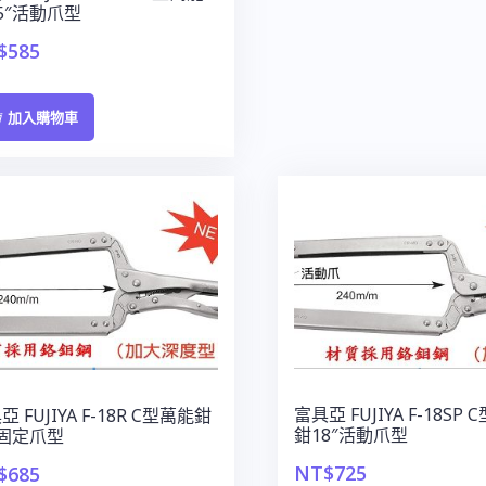
5″活動爪型
$
585
加入購物車
富具亞 FUJIYA F-18SP
亞 FUJIYA F-18R C型萬能鉗
鉗18″活動爪型
″固定爪型
NT$
725
$
685