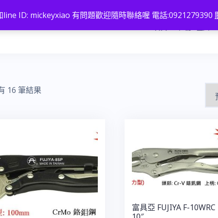
line ID: mickeyxiao 有問題歡迎隨時聯絡喔 電話:0921279390
首頁
註冊 / 登入
 16 筆結果
富具亞 FUJIYA F-10WR
10″