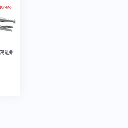
C型萬能鉗