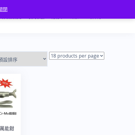
關閉
條款及規則
我的帳號
購物車
結帳
匯款確認
C 萬能鉗