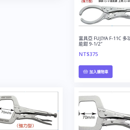
富具亞 FUJIYA F-11C 
能鉗 9-1/2″
NT$
375
加入購物車