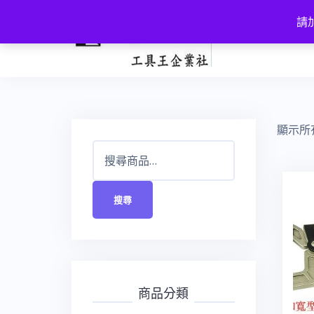
跳
請加
至
主
要
內
容
顯示所有
搜
尋
關
搜尋
鍵
字:
商品分類