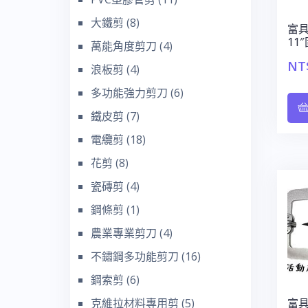
大鐵剪
(8)
富具
11
萬能角度剪刀
(4)
NT
浪板剪
(4)
多功能強力剪刀
(6)
鐵皮剪
(7)
電纜剪
(18)
花剪
(8)
瓷磚剪
(4)
鋼條剪
(1)
農業專業剪刀
(4)
不鏽鋼多功能剪刀
(16)
鋼索剪
(6)
克維拉材料專用剪
(5)
富具亞