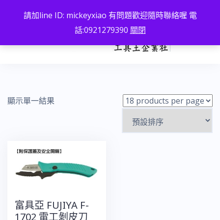
跳
請加line ID: mickeyxiao 有問題歡迎隨時聯絡喔 電
至
話:0921279390
關閉
主
要
內
容
顯示單一結果
富具亞 FUJIYA F-
1702 電工剝皮刀