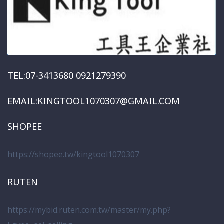
TEL:07-3413680 0921279390
EMAIL:KINGTOOL1070307@GMAIL.COM
SHOPEE
https://shopee.tw/kingtool1070307
RUTEN
https://mybid.ruten.com.tw/master/my.php?