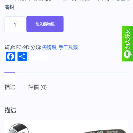
嘴鉗
富
加入購物車
具
亞
FUJIYA
貨號:
FC-9D
分類:
尖嘴鉗
,
手工具類
F
分
FC-
ac
享
9D
e
不
b
銹
描述
評價 (0)
o
鋼
超
o
迷
描述
k
你
尖