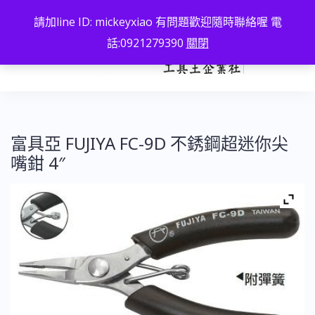
跳
請加line ID: mickeyxiao 有問題歡迎隨時聯絡喔 電
至
話:0921279390
關閉
主
要
內
容
富具亞 FUJIYA FC-9D 不銹鋼超迷你尖
嘴鉗 4″