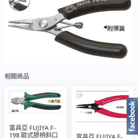
嘴
鉗
4"
數
量
相關商品
富具亞 FUJIYA F-
198 歐式膠柄斜口
富具亞 FUJIYA F-