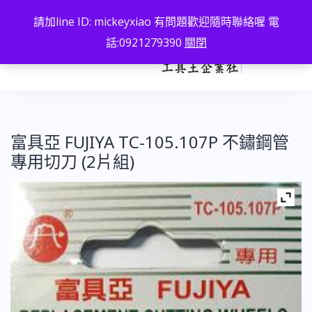
跳
請加line ID: mickeyxiao 有問題歡迎隨時聯絡喔 電
至
話:0921279390
關閉
主
要
內
容
富具亞 FUJIYA TC-105.107P 不鏽鋼管
專用切刀 (2片組)