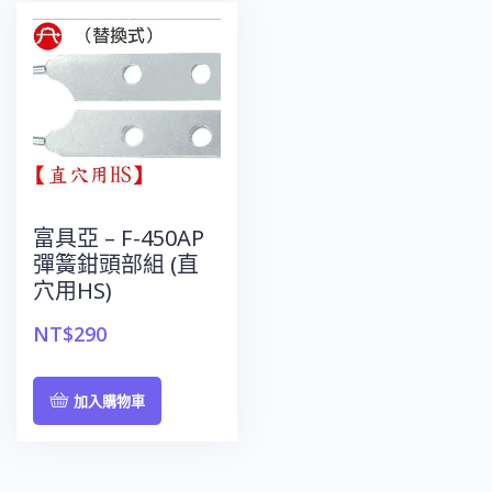
富具亞 – F-450AP
彈簧鉗頭部組 (直
穴用HS)
NT$
290
加入購物車