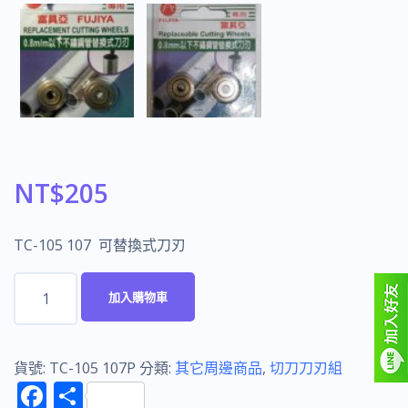
NT$
205
TC-105 107 可替換式刀刃
富
加入購物車
具
亞
FUJIYA
貨號:
TC-105 107P
分類:
其它周邊商品
,
切刀刀刃組
F
分
TC-