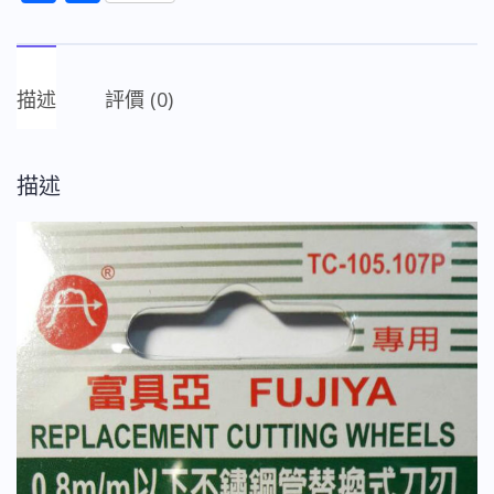
ac
享
105.107P
e
不
b
鏽
描述
評價 (0)
o
鋼
管
o
專
描述
k
用
切
刀
(2
片
組)
數
量