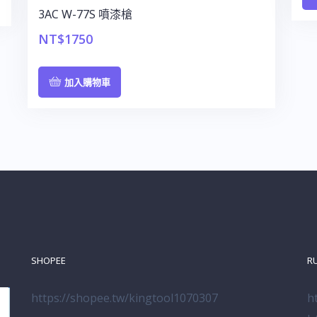
3AC W-77S 噴漆槍
NT$
1750
加入購物車
SHOPEE
R
https://shopee.tw/kingtool1070307
h