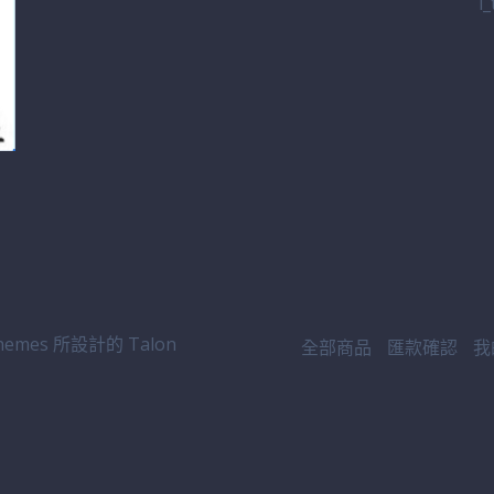
l
emes 所設計的
Talon
全部商品
匯款確認
我