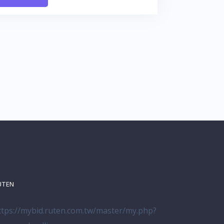
UTEN
ttps://mybid.ruten.com.tw/master/my.php?