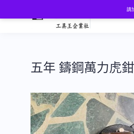
跳
請加
至
主
要
內
容
五年 鑄鋼萬力虎鉗 