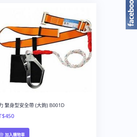
力 繫身型安全帶 (大鉤) B001D
T$
450
加入購物車