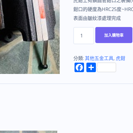
虎鉗上有鑽圓管鉗口之裝備(WITH 
鉗口的硬度為HRC25度~HRC
表面由皺紋漆處理完成
五
加入購物車
年
鑄
鋼
分類:
其他五金工具
,
虎鉗
F
分
萬
ac
享
力
e
虎
b
鉗
o
5"
附
o
360
k
度