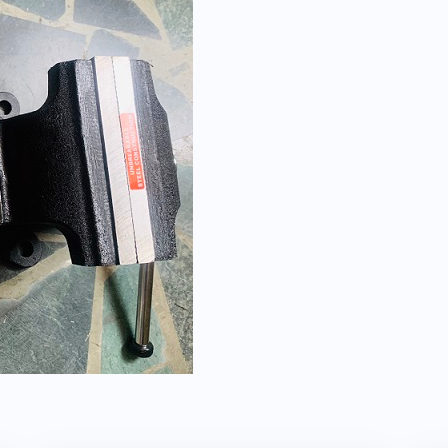
旋
轉
底
盤
數
量