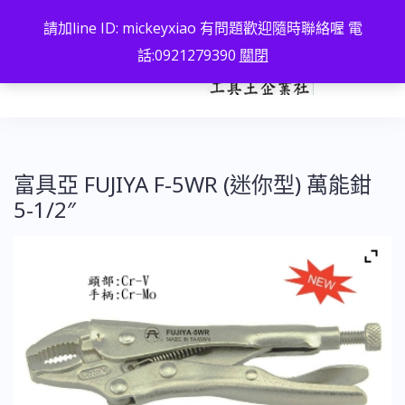
跳
請加line ID: mickeyxiao 有問題歡迎隨時聯絡喔 電
至
話:0921279390
關閉
主
要
內
容
富具亞 FUJIYA F-5WR (迷你型) 萬能鉗
5-1/2″