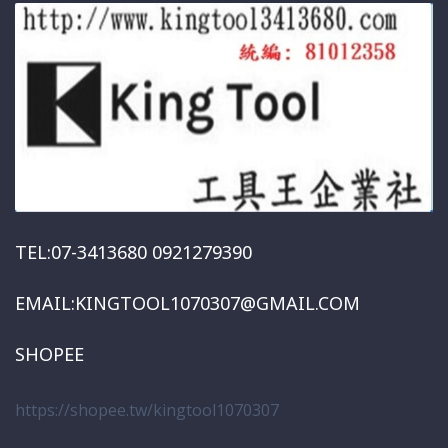
TEL:07-3413680 0921279390
EMAIL:KINGTOOL1070307@GMAIL.COM
SHOPEE
https://shopee.tw/kingtool1070307