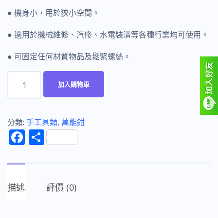
● 機身小，用於狹小空間。
● 適用於機械維修、汽修、水電裝潢等各種行業均可使用。
● 可固定任何材質物品及鬆緊螺絲。
富
加入購物車
具
亞
FUJIYA
分類:
手工具類
,
萬能鉗
F
分
F-
ac
享
5WR
e
(迷
b
你
描述
評價 (0)
o
型)
萬
o