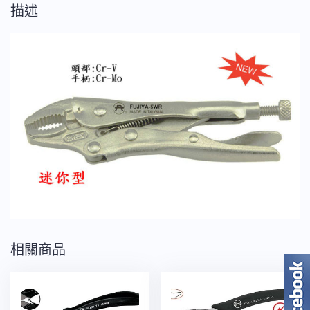
能
描述
k
鉗
5-
1/2"
數
量
相關商品