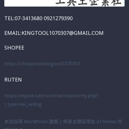
TEL:07-3413680 0921279390
EMAIL:KINGTOOL1070307@GMAIL.COM
SHOPEE
https://shopee.tw/kingtool1070307
RUTEN
https://mybid.ruten.com.tw/master/my.php?
l_type=sel_selling
本站採用 WordPress 建置
|
佈景主題採用由 aThemes 所