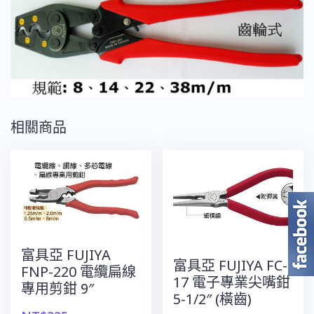
著
鉗
13"
數
量
相關商品
富具亞 FUJIYA
富具亞 FUJIYA FC-
FNP-220 電纜扁線
17 電子專業尖嘴鉗
專用剪鉗 9″
5-1/2″ (橫齒)