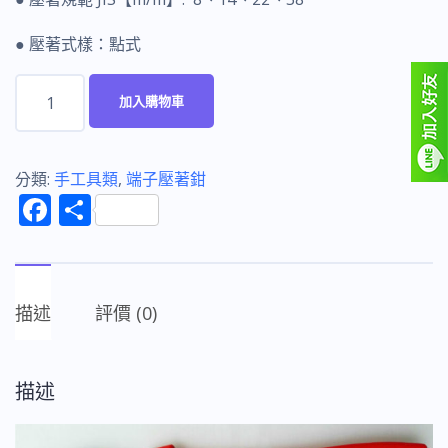
● 壓著式樣：點式
富
加入購物車
具
亞
FUJIYA
分類:
手工具類
,
端子壓著鉗
F
分
FMH-
ac
享
38A
e
省
b
力
描述
評價 (0)
o
型
機
o
輪
描述
k
式
壓