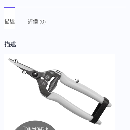
ac
享
e
不
b
銹
描述
評價 (0)
o
鋼
採
o
果
描述
k
剪-
直
數
量