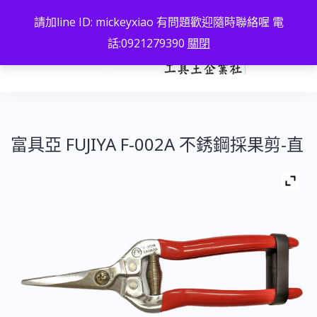
跳
請加line ID: mickeyxiao 有問題歡迎隨時聯絡喔 電
至
話:0921279390
關閉
主
要
內
容
富具亞 FUJIYA F-002A 不銹鋼採果剪-直