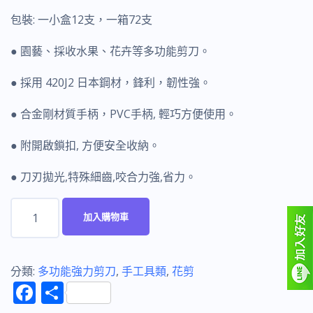
包裝: 一小盒12支，一箱72支
● 園藝、採收水果、花卉等多功能剪刀。
● 採用 420J2 日本鋼材，鋒利，韌性強。
● 合金剛材質手柄，PVC手柄, 輕巧方便使用。
● 附開啟鎖扣, 方便安全收納。
● 刀刃拋光,特殊細齒,咬合力強,省力。
富
加入購物車
具
亞
FUJIYA
分類:
多功能強力剪刀
,
手工具類
,
花剪
F
分
F-
002A