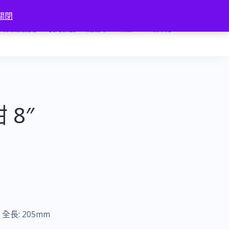
關閉
條款及規則
我的帳號
購物車
結帳
匯款確認
 8″
rs 全長: 205mm