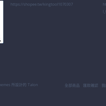
https://shopee.tw/kingtool1070307
h
l
emes 所設計的
Talon
全部商品
匯款確認
我