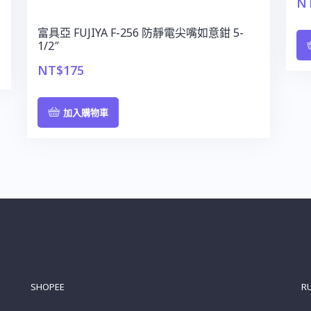
N
富具亞 FUJIYA F-256 防靜電尖嘴如意鉗 5-
1/2″
NT$
175
加入購物車
SHOPEE
R