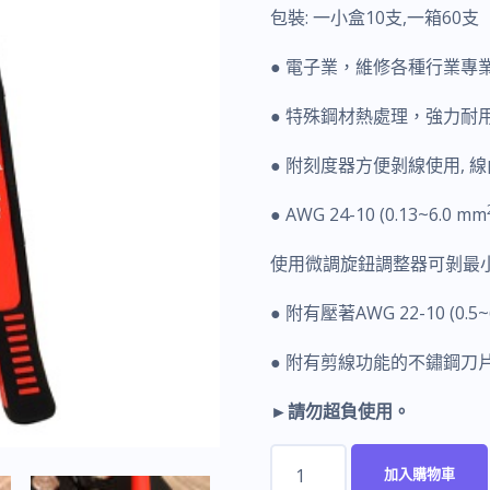
包裝: 一小盒10支,一箱60支
● 電子業，維修各種行業專
● 特殊鋼材熱處理，強力耐
● 附刻度器方便剝線使用, 
● AWG 24-10 (0.13~6.0 mm
使用微調旋鈕調整器可剝最小0
● 附有壓著AWG 22-10 (0.5~
● 附有剪線功能的不鏽鋼刀片
►請勿超負使用。
富
加入購物車