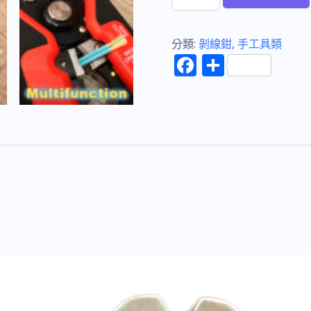
具
亞
FUJIYA
分類:
剝線鉗
,
手工具類
F
分
F-
ac
享
2834A
e
A
b
級
o
強
力
o
自
k
動
剝
線
鉗
8"