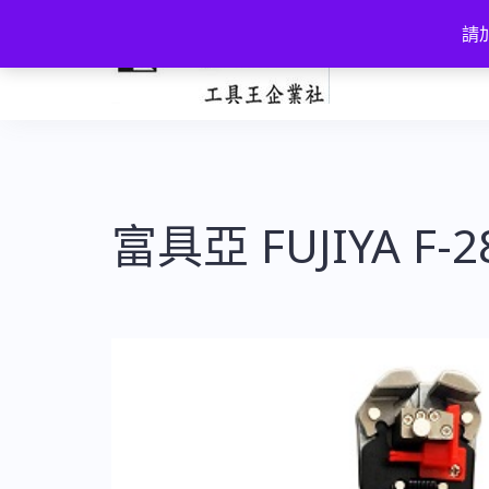
跳
請加
至
主
要
內
容
富具亞 FUJIYA F