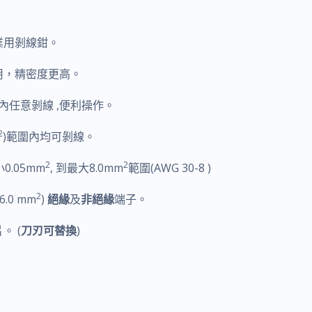
業用剝線鉗。
用，精密度更高。
線內任意剝線 ,便利操作。
2
)範圍內均可剝線。
2
2
.05mm
, 到最大8.0mm
範圍(AWG 30-8 )
2
6.0 mm
)
絕緣
及
非絕緣
端子。
。 (
刀刃可替換
)