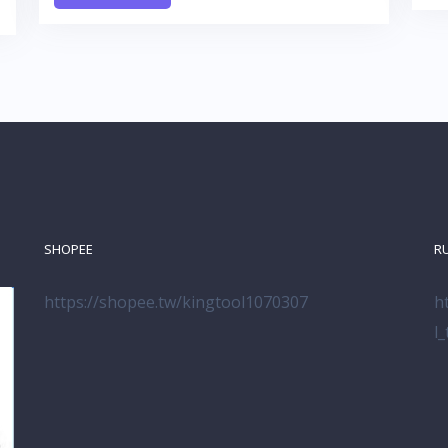
SHOPEE
R
https://shopee.tw/kingtool1070307
h
l