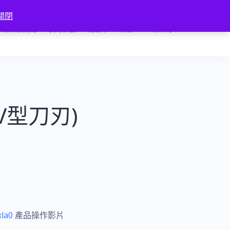
關閉
條款及規則
我的帳號
購物車
結帳
匯款確認
(V型刀刃)
xla0
產品操作影片