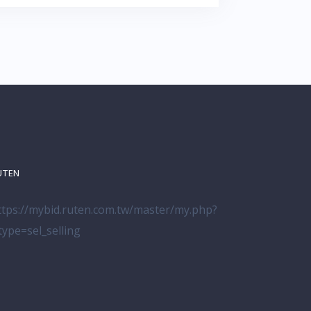
UTEN
ttps://mybid.ruten.com.tw/master/my.php?
_type=sel_selling