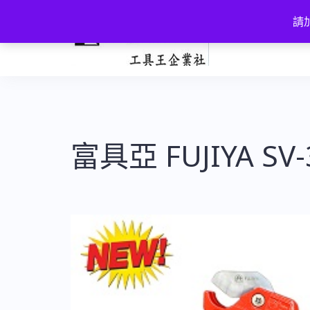
跳
請加
至
主
要
內
容
富具亞 FUJIYA S