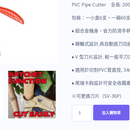
PVC Pipe Cutter 全長: 2
包裝：一小盒6支，一箱60
♦ 鋁合金機身，省力防滑手
♦ 棘輪式設計,具自動退刀功
♦ V 型刀片設計, 較一般平
♦ 適用於切割PVC管直徑, 34
♦ 尾端卡鈎設計可安全收藏
※可更換刀片（SV-36P）
富
加入購物車
具
亞