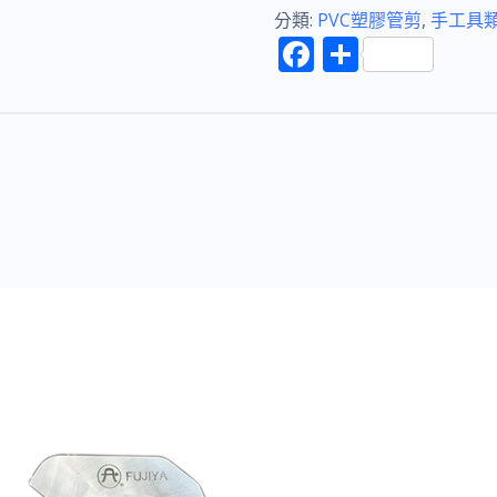
FUJIYA
分類:
PVC塑膠管剪
,
手工具
F
分
SV-
ac
享
36
e
自
b
動
o
快
速
o
PVC
k
管
剪
刀
(V
型
刀
刃)