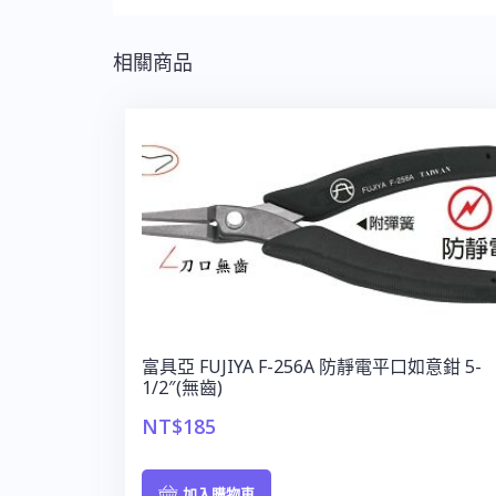
相關商品
富具亞 FUJIYA F-256A 防靜電平口如意鉗 5-
1/2″(無齒)
NT$
185
加入購物車