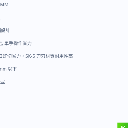
00MM
支
柄設計
能, 單手操作省力
刀口好切省力，SK-5 刀刃材質耐用性高
mm 以下
產品