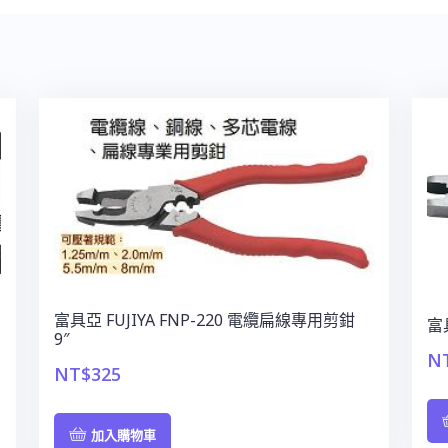
富具亞 FUJIYA FNP-220 電纜扁線專用剪鉗
富具
9″
N
NT$
325
加入購物車