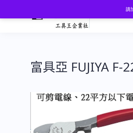
跳
請加
至
主
要
內
容
富具亞 FUJIYA F-