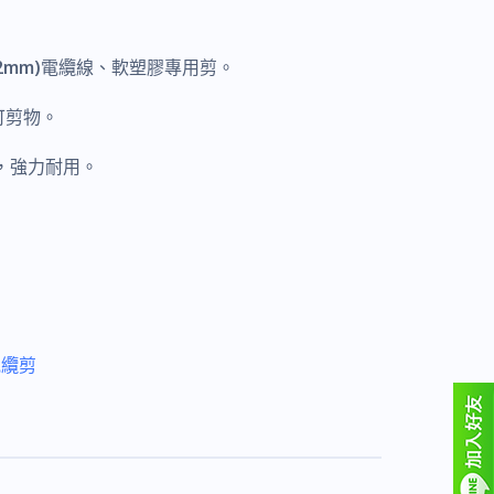
2mm)
電纜線、軟塑膠專用剪。
可剪物。
理，強力耐用。
電纜剪