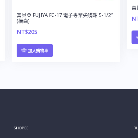
富具
富具亞 FUJIYA FC-17 電子專業尖嘴鉗 5-1/2″
N
(橫齒)
NT$
205
加入購物車
SHOPEE
R