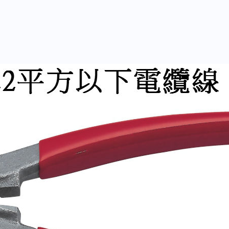
b
力
o
22
平
o
方
k
電
纜
剪
6-
1/2"
數
量