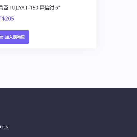
亞 FUJIYA F-150 電信鉗 6″
T$
205
加入購物車
UTEN