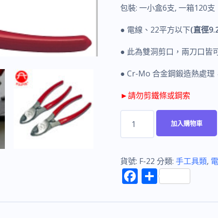
包裝: 一小盒6支, 一箱120支
● 電線、22平方以下
(直徑9.
● 此為雙洞剪口，兩刀口皆
● Cr-Mo 合金鋼鍛造熱處
►請勿剪鐵條或鋼索
富
加入購物車
具
亞
FUJIYA
貨號:
F-22
分類:
手工具類
,
F
分
F-
ac
享
22
e
強