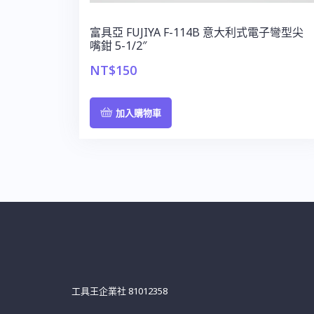
富具亞 FUJIYA F-114B 意大利式電子彎型尖
嘴鉗 5-1/2″
NT$
150
加入購物車
工具王企業社 81012358