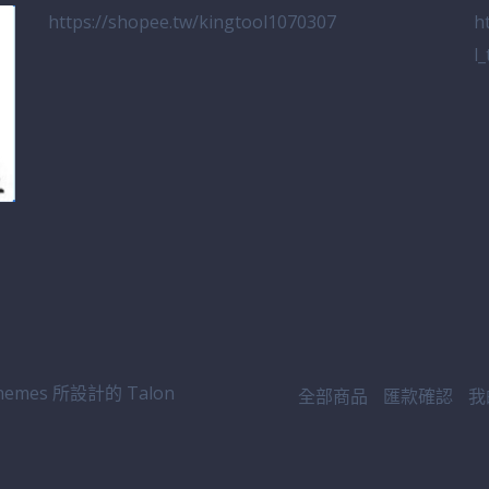
https://shopee.tw/kingtool1070307
h
l
emes 所設計的
Talon
全部商品
匯款確認
我