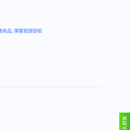
邊商品
,
彈簧鉗頭部組