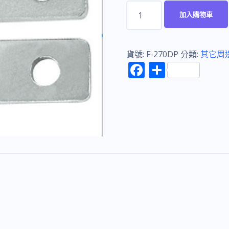
富
加入購物車
具
亞
FUJIYA
貨號:
F-270DP
分類:
其它周
F
分
F-
ac
享
270DP
e
彈
b
簧
o
鉗
頭
o
部
k
組
彎
軸
用