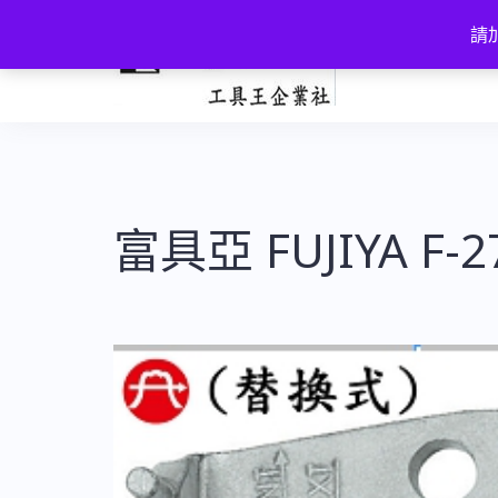
跳
請加
至
主
要
內
容
富具亞 FUJIYA F