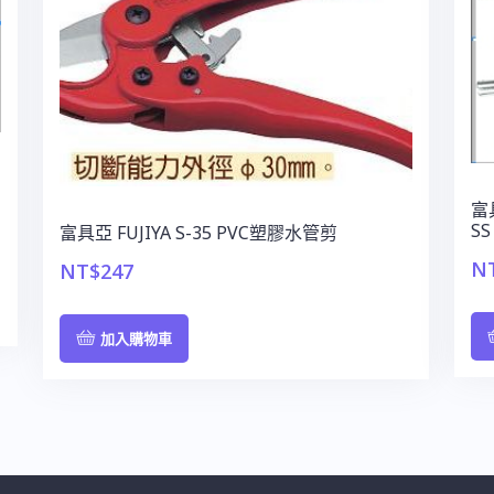
富
SS
富具亞 FUJIYA S-35 PVC塑膠水管剪
N
NT$
247
加入購物車