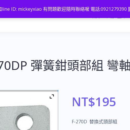
line ID: mickeyxiao 有問題歡迎隨時聯絡喔 電話:0921279390
首頁
註冊 / 登入
-270DP 彈簧鉗頭部組 彎
NT$
195
F-270D 替換式頭部組