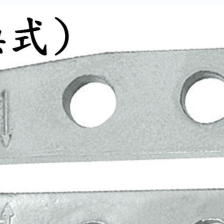
SB
數
量