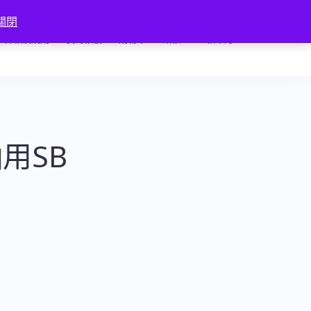
關閉
條款及規則
我的帳號
購物車
結帳
匯款確認
軸用SB