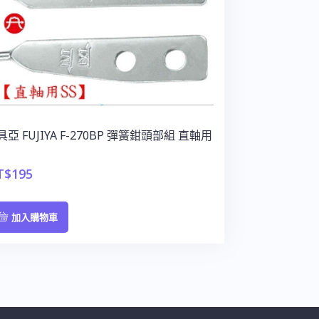
具亞 FUJIYA F-270BP 彈簧鉗頭部組 直軸用
T$
195
加入購物車