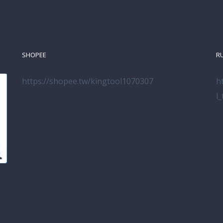
SHOPEE
R
https://shopee.tw/kingtool1070307
h
l