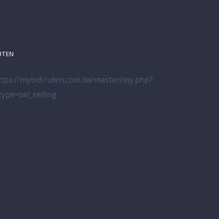
UTEN
ttps://mybid.ruten.com.tw/master/my.php?
_type=sel_selling