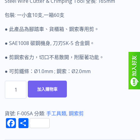
Steel Wire Cutter & Crimping Tool 全長: 165mm
包裝: 一小盒10支,一箱60支
● 此產品為腳踏車、貨櫃箱、鋼索專用剪。
● SAE1008 碳鋼機身, 刀刃SK-5 合金鋼。
● 剪鋼索省力，切口不易散開，附壓著功能。
● 可剪鐵條：Ø1.0mm ; 鋼索：Ø2.0mm
富
加入購物車
具
亞
FUJIYA
貨號:
F-005A
分類:
手工具類
,
鋼索剪
F
分
F-
ac
享
005A