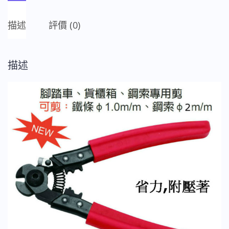
e
日
b
式
描述
評價 (0)
o
鋼
索
o
剪
描述
k
附
壓
著
6-
1/2"
數
量