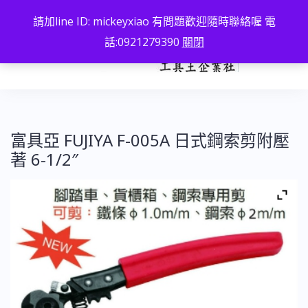
跳
請加line ID: mickeyxiao 有問題歡迎隨時聯絡喔 電
至
話:0921279390
關閉
主
要
內
容
富具亞 FUJIYA F-005A 日式鋼索剪附壓
著 6-1/2″