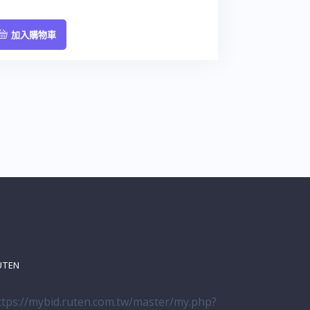
加入購物車
UTEN
ttps://mybid.ruten.com.tw/master/my.php?