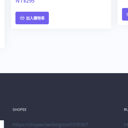
NT$
295
加入購物車
SHOPEE
R
https://shopee.tw/kingtool1070307
h