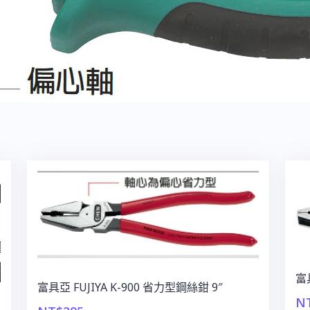
富具
富具亞 FUJIYA K-900 省力型鋼絲鉗 9″
N