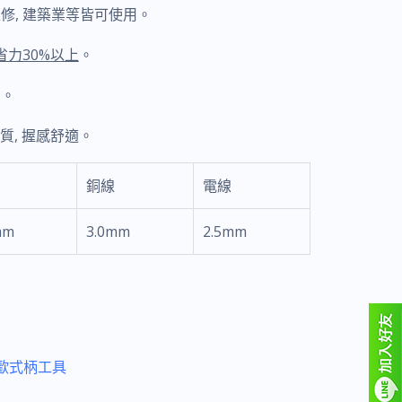
維修, 建築業等皆可使用。
省力30%以上
。
力。
質, 握感舒適。
銅線
電線
mm
3.0mm
2.5mm
歐式柄工具