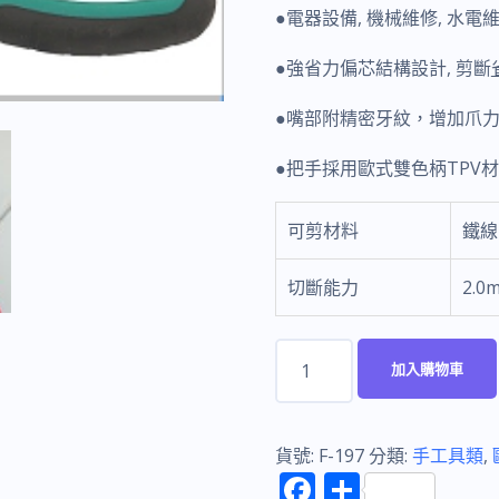
●電器設備, 機械維修, 水電
●強省力偏芯結構設計, 剪斷
●嘴部附精密牙紋，增加爪
●把手採用歐式雙色柄TPV材
可剪材料
鐵線
切斷能力
2.0
富
加入購物車
具
亞
FUJIYA
貨號:
F-197
分類:
手工具類
,
F
分
F-