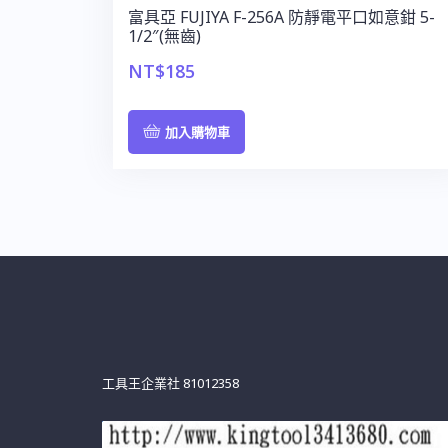
富具亞 FUJIYA F-256A 防靜電平口如意鉗 5-
1/2″(無齒)
NT$
185
加入購物車
工具王企業社 81012358