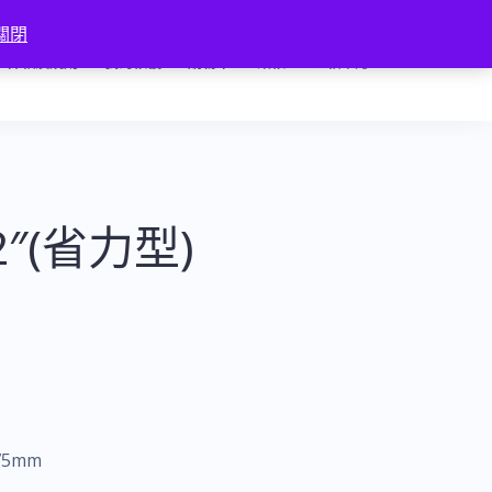
關閉
條款及規則
我的帳號
購物車
結帳
匯款確認
2″(省力型)
175mm