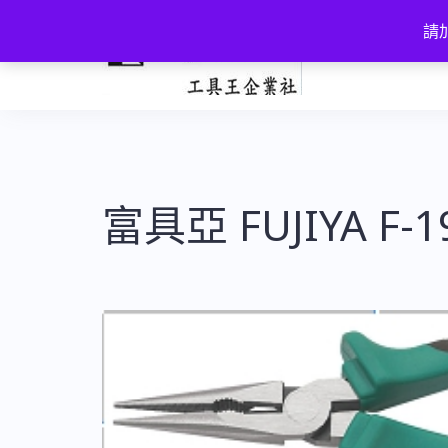
跳
請加
至
主
要
內
容
富具亞 FUJIYA F