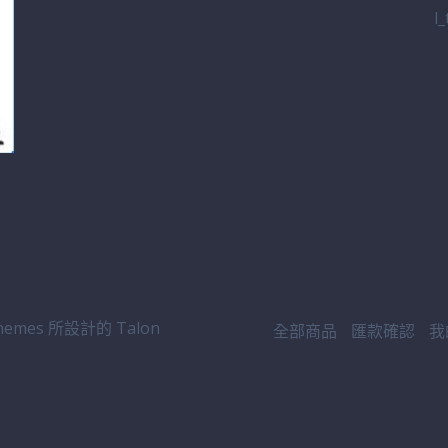
l
emes 所設計的
Talon
全部商品
匯款確認
我