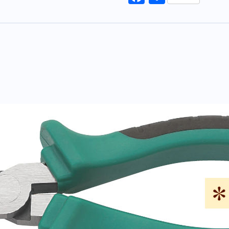
ac
享
197
e
歐
b
式
o
膠
柄
o
尖
k
嘴
鉗
6-
1/2"
(省
力
型)
數
量