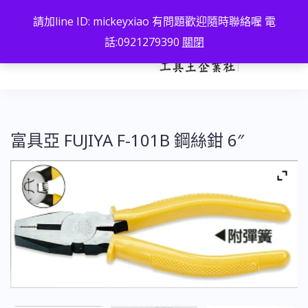
跳
請加line ID: mickeyxiao 有問題歡迎隨時聯絡喔 電
至
話:0921279390
關閉
主
要
內
容
富具亞 FUJIYA F-101B 鋼絲鉗 6″