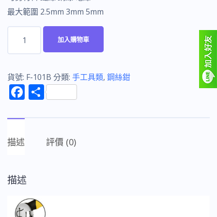
最大範圍 2.5mm 3mm 5mm
富
加入購物車
具
亞
FUJIYA
貨號:
F-101B
分類:
手工具類
,
鋼絲鉗
F
分
F-
ac
享
101B
e
鋼
b
絲
描述
評價 (0)
o
鉗
6"
o
數
描述
k
量