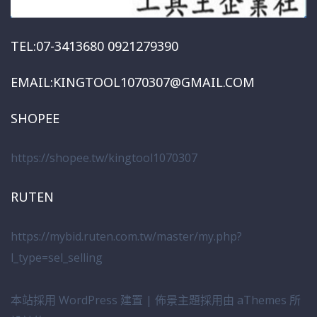
TEL:07-3413680 0921279390
EMAIL:KINGTOOL1070307@GMAIL.COM
SHOPEE
https://shopee.tw/kingtool1070307
RUTEN
https://mybid.ruten.com.tw/master/my.php?
l_type=sel_selling
本站採用 WordPress 建置
|
佈景主題採用由 aThemes 所