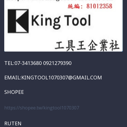
TEL:07-3413680 0921279390
EMAIL:KINGTOOL1070307@GMAIL.COM
SHOPEE
https://shopee.tw/kingtool1070307
RUTEN