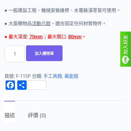
● 一般建設工程、機械安裝維修、水電裝潢等皆可使用。
● 大面積物品
活動爪鉗
，適合固定任何材質物件。
● 最大深度:
70mm
；最大開口:
80mm
。
富
加入購物車
具
亞
FUJIYA
貨號:
F-11SP
分類:
手工具類
,
萬能鉗
F
分
F-
ac
享
11SP
e
C
b
型
描述
評價 (0)
o
萬
能