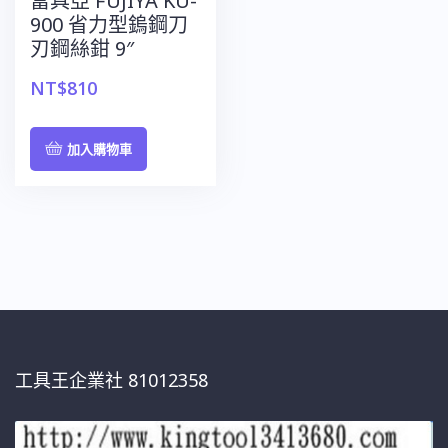
富具亞 FUJIYA KU-
900 省力型鎢鋼刀
刃鋼絲鉗 9″
NT$
810
加入購物車
工具王企業社 81012358