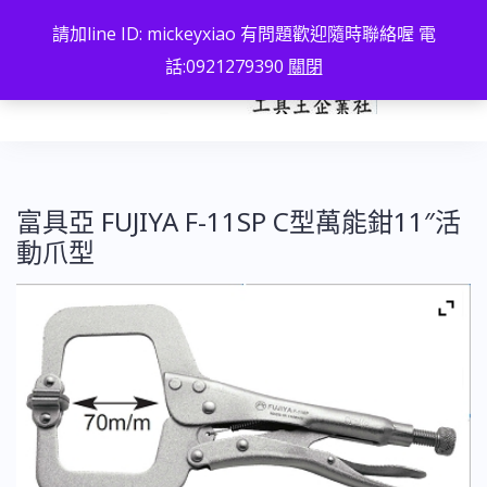
跳
請加line ID: mickeyxiao 有問題歡迎隨時聯絡喔 電
至
話:0921279390
關閉
主
要
內
容
富具亞 FUJIYA F-11SP C型萬能鉗11″活
動爪型