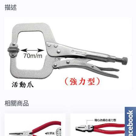
o
鉗
描述
k
11"活
動
爪
型
數
量
相關商品